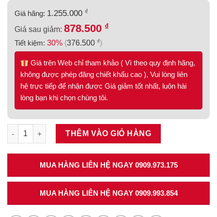
₫
1.255.000
Giá hãng:
₫
878.500
Giá sau giảm:
₫
Tiết kiệm:
30%
(
376.500
)
Giá trên Web chỉ tham khảo ( Vì theo quy định hãng,
không được phép đăng chiết khấu cao ), Vui lòng liên
hệ trực tiếp để nhận được Giá giảm tốt nhất, luôn hài
lòng bạn khi chọn chúng tôi.
Ray hộp Alto-S màu xám đậm, cơ cấu nhấn mở, chiều cao 170m
THÊM VÀO GIỎ HÀNG
MUA HÀNG LIÊN HỆ NGAY 0909.973.175
MUA HÀNG LIÊN HỆ NGAY 0909.993.854