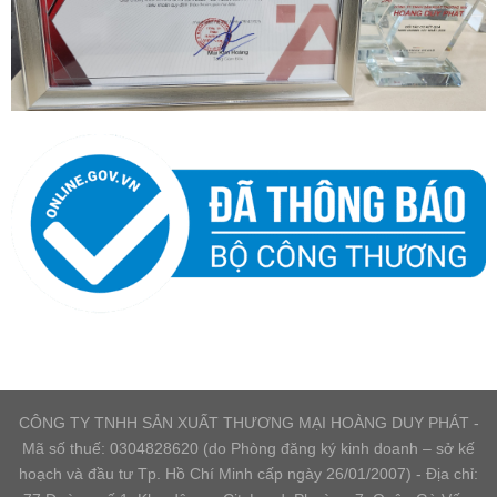
CÔNG TY TNHH SẢN XUẤT THƯƠNG MẠI HOÀNG DUY PHÁT -
Mã số thuế: 0304828620 (do Phòng đăng ký kinh doanh – sở kế
hoạch và đầu tư Tp. Hồ Chí Minh cấp ngày 26/01/2007) - Địa chỉ: