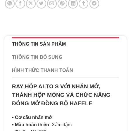
THÔNG TIN SẢN PHẨM
THÔNG TIN BỔ SUNG
HÌNH THỨC THANH TOÁN
RAY HỘP ALTO S VỚI NHẤN MỞ,
THÀNH HỘP MỎNG VÀ CHỨC NĂNG
ĐÓNG MỞ ĐỒNG BỘ HAFELE
• Cơ cấu nhấn mở
• Màu hoàn thiện:
Xám đậm