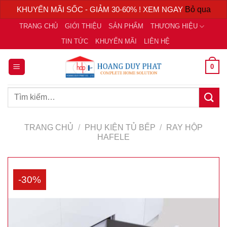
KHUYẾN MÃI SỐC - GIẢM 30-60% ! XEM NGAY
Bỏ qua
Chuyển
TRANG CHỦ
GIỚI THIỆU
SẢN PHẨM
THƯƠNG HIỆU
đến
TIN TỨC
KHUYẾN MÃI
LIÊN HỆ
nội
dung
0
Tìm
kiếm:
TRANG CHỦ
/
PHỤ KIỆN TỦ BẾP
/
RAY HỘP
HAFELE
-30%