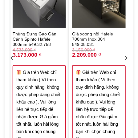
Thùng Đựng Gạo Gắn
Giá xoong nồi Hafele
Cánh Spinto Hafele
700mm Inox 304
300mm 549.32.758
549.08.031
4.533.000
₫
3.156.000
₫
Original
Current
Original
Current
3.173.000
₫
2.209.000
₫
price
price
price
price
was:
is:
was:
is:
 ₫.
4.533.000 ₫.
3.173.000 ₫.
3.156.000 ₫.
2.209.000 ₫.
Giá trên Web chỉ
Giá trên Web chỉ
tham khảo ( Vì theo
tham khảo ( Vì theo
quy định hãng, không
quy định hãng, không
t
được phép đăng chiết
được phép đăng chiết
khấu cao ), Vui lòng
khấu cao ), Vui lòng
liên hệ trực tiếp để
liên hệ trực tiếp để
nhận được Giá giảm
nhận được Giá giảm
tốt nhất, luôn hài lòng
tốt nhất, luôn hài lòng
bạn khi chọn chúng
bạn khi chọn chúng