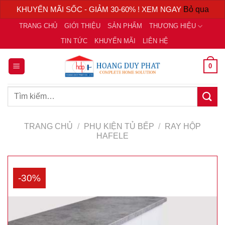
KHUYẾN MÃI SỐC - GIẢM 30-60% ! XEM NGAY
Bỏ qua
Chuyển
TRANG CHỦ
GIỚI THIỆU
SẢN PHẨM
THƯƠNG HIỆU
đến
TIN TỨC
KHUYẾN MÃI
LIÊN HỆ
nội
dung
0
Tìm
kiếm:
TRANG CHỦ
/
PHỤ KIỆN TỦ BẾP
/
RAY HỘP
HAFELE
-30%