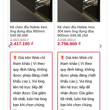
Kệ chén đĩa Hafele kèm
Kệ chén đĩa Hafele Inox
ống đựng đũa 900mm
304 kèm ống đựng đũa
549.08.448
900mm 549.08.154
3.453.000
₫
3.938.000
₫
Original
Current
Original
Current
2.417.100
₫
2.756.600
₫
price
price
price
price
 ₫.
was:
is:
was:
is:
3.453.000 ₫.
2.417.100 ₫.
3.938.000 ₫.
2.756.600 ₫.
Giá trên Web chỉ
Giá trên Web chỉ
tham khảo ( Vì theo
tham khảo ( Vì theo
quy định hãng, không
quy định hãng, không
t
được phép đăng chiết
được phép đăng chiết
khấu cao ), Vui lòng
khấu cao ), Vui lòng
liên hệ trực tiếp để
liên hệ trực tiếp để
nhận được Giá giảm
nhận được Giá giảm
tốt nhất, luôn hài lòng
tốt nhất, luôn hài lòng
bạn khi chọn chúng
bạn khi chọn chúng