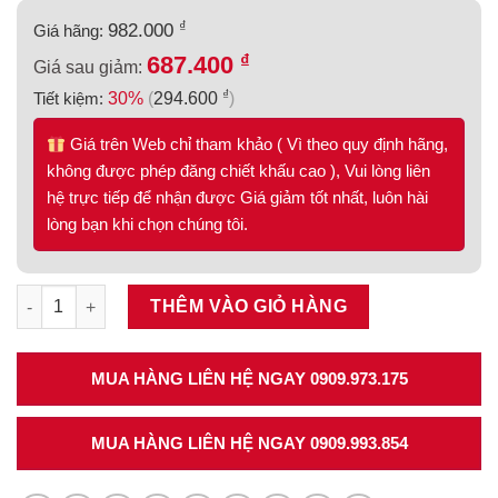
₫
982.000
Giá hãng:
₫
687.400
Giá sau giảm:
₫
Tiết kiệm:
30%
(
294.600
)
Giá trên Web chỉ tham khảo ( Vì theo quy định hãng,
không được phép đăng chiết khấu cao ), Vui lòng liên
hệ trực tiếp để nhận được Giá giảm tốt nhất, luôn hài
lòng bạn khi chọn chúng tôi.
Ray hộp Alto-S màu xám đậm, cơ cấu giảm chấn, cao 120mm Ha
THÊM VÀO GIỎ HÀNG
MUA HÀNG LIÊN HỆ NGAY 0909.973.175
MUA HÀNG LIÊN HỆ NGAY 0909.993.854