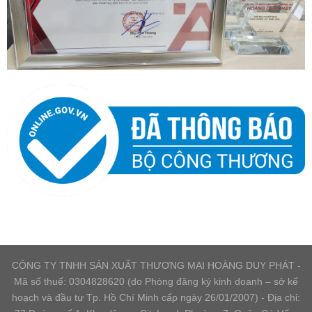
CÔNG TY TNHH SẢN XUẤT THƯƠNG MẠI HOÀNG DUY PHÁT -
Mã số thuế: 0304828620 (do Phòng đăng ký kinh doanh – sở kế
hoạch và đầu tư Tp. Hồ Chí Minh cấp ngày 26/01/2007) - Địa chỉ: