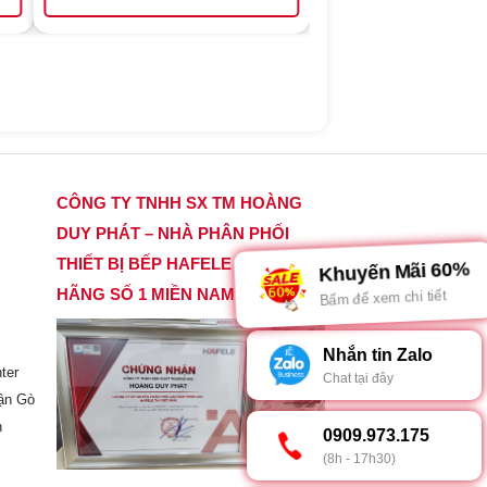
CÔNG TY TNHH SX TM HOÀNG
DUY PHÁT – NHÀ PHÂN PHỐI
THIẾT BỊ BẾP HAFELE CHÍNH
Khuyến Mãi 60%
HÃNG SỐ 1 MIỀN NAM
Bấm để xem chi tiết
Nhắn tin Zalo
ter
Chat tại đây
ận Gò
h
0909.973.175
(8h - 17h30)