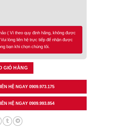
₫
hảo ( Vì theo quy định hãng, không được
Vui lòng liên hệ trực tiếp để nhận được
lòng bạn khi chọn chúng tôi.
 cơ cấu giảm chấn, cao 120mm Hafele 552.35.775 số lượng
O GIỎ HÀNG
ÊN HỆ NGAY 0909.973.175
ÊN HỆ NGAY 0909.993.854