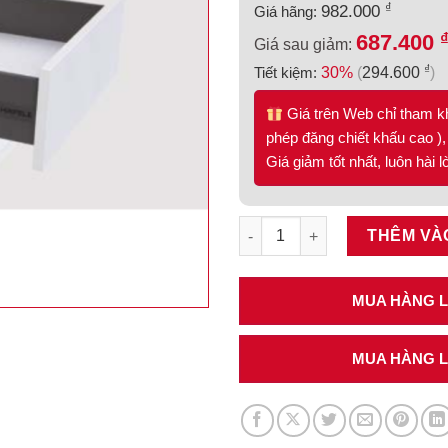
₫
982.000
Giá hãng:
687.400
Giá sau giảm:
₫
Tiết kiệm:
30%
(
294.600
)
Giá trên Web chỉ tham k
phép đăng chiết khấu cao ), 
Giá giảm tốt nhất, luôn hài 
Ray hộp Alto-S màu trắng mờ,
THÊM VÀ
MUA HÀNG LI
MUA HÀNG LI