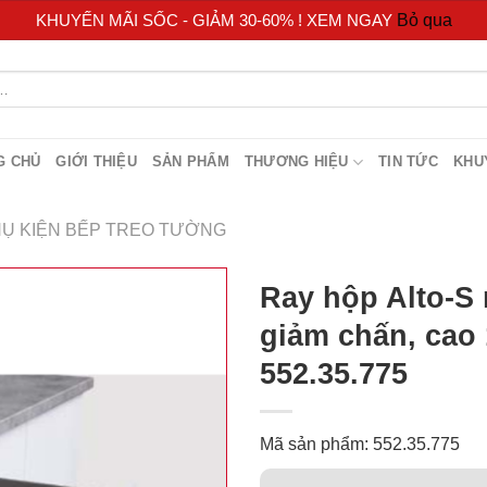
KHUYẾN MÃI SỐC - GIẢM 30-60% ! XEM NGAY
Bỏ qua
G CHỦ
GIỚI THIỆU
SẢN PHẨM
THƯƠNG HIỆU
TIN TỨC
KHU
Ụ KIỆN BẾP TREO TƯỜNG
Ray hộp Alto-S
giảm chấn, cao
552.35.775
Mã sản phẩm: 552.35.775