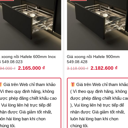
á xoong nồi Hafele 600mm Inox
Giá xoong nồi Hafele 900mm
4 549.08.023
549.08.428
Original
Current
Original
Curre
2.165.000
₫
2.182.600
₫
094.000
₫
3.118.000
₫
price
price
price
price
was:
is:
was:
is:
3.094.000 ₫.
2.165.000 ₫.
3.118.000 ₫.
2.182
Giá trên Web chỉ tham khảo
Giá trên Web chỉ tham khả
 Vì theo quy định hãng, không
( Vì theo quy định hãng, không
ược phép đăng chiết khấu cao
được phép đăng chiết khấu ca
, Vui lòng liên hệ trực tiếp để
), Vui lòng liên hệ trực tiếp để
hận được Giá giảm tốt nhất,
nhận được Giá giảm tốt nhất,
uôn hài lòng bạn khi chọn
luôn hài lòng bạn khi chọn
húng tôi.
chúng tôi.