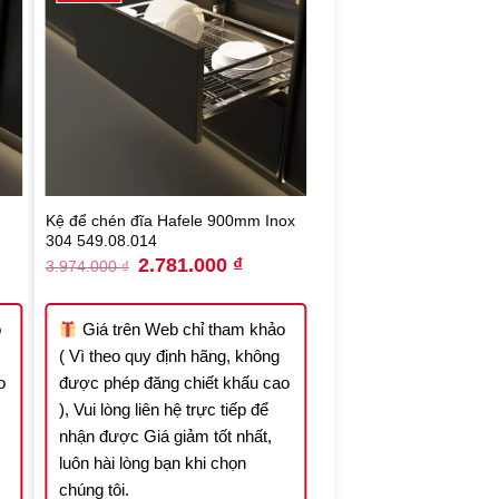
Kệ để chén đĩa Hafele 900mm Inox
304 549.08.014
nt
Original
Current
2.781.000
₫
3.974.000
₫
price
price
was:
is:
.600 ₫.
3.974.000 ₫.
2.781.000 ₫.
o
Giá trên Web chỉ tham khảo
( Vì theo quy định hãng, không
o
được phép đăng chiết khấu cao
), Vui lòng liên hệ trực tiếp để
nhận được Giá giảm tốt nhất,
luôn hài lòng bạn khi chọn
chúng tôi.