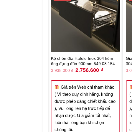
 Hafele kèm ống đựng
Kệ chén đĩa Hafele Inox 304 kèm
Gi
549.08.448
ống đựng đũa 900mm 549.08.154
30
Original
Current
Original
Current
2.417.100
₫
2.756.600
₫
3.938.000
₫
3.
price
price
price
price
was:
is:
was:
is:
3.453.000 ₫.
2.417.100 ₫.
3.938.000 ₫.
2.756.600 ₫.
n Web chỉ tham khảo
Giá trên Web chỉ tham khảo
quy định hãng, không
( Vì theo quy định hãng, không
(
 đăng chiết khấu cao
được phép đăng chiết khấu cao
đ
 liên hệ trực tiếp để
), Vui lòng liên hệ trực tiếp để
)
Giá giảm tốt nhất,
nhận được Giá giảm tốt nhất,
n
òng bạn khi chọn
luôn hài lòng bạn khi chọn
l
chúng tôi.
c