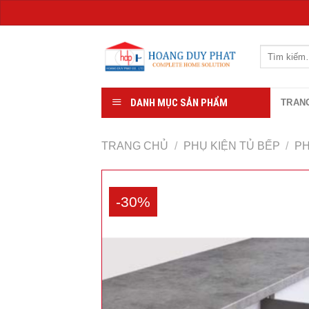
Chuyển
đến
Tìm
kiếm:
nội
dung
DANH MỤC SẢN PHẨM
TRAN
TRANG CHỦ
/
PHỤ KIỆN TỦ BẾP
/
PH
-30%