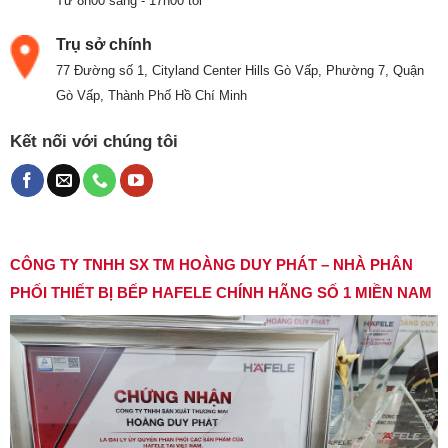
Từ 8h00 sáng - 17h00 tối
Trụ sở chính
77 Đường số 1, Cityland Center Hills Gò Vấp, Phường 7, Quận
Gò Vấp, Thành Phố Hồ Chí Minh
Kết nối với chúng tôi
CÔNG TY TNHH SX TM HOÀNG DUY PHÁT – NHÀ PHÂN
PHỐI THIẾT BỊ BẾP HAFELE CHÍNH HÃNG SỐ 1 MIỀN NAM