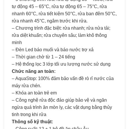
tự động 45 – 65°C, rửa tự động 65 – 75°C, rửa
nhanh 60°C, rửa tiết kiệm 50°C, rửa ban đêm 50°C,
rửa nhanh 45°C, ngâm trước khi rửa.
– Chương trình đặc biệt: rửa nhanh; rửa nửa tải;
rửa diệt khuẩn; rửa chuyên sâu; làm khô thông
minh
– Đèn Led báo muối và báo nước trợ xả
– Thời gian chờ từ 1 – 24 tiếng
– Hệ thống lọc 3 lớp tối ưu lượng nước sử dụng
Chức năng an toàn:
– AquaStop: 100% đảm bảo vấn đề rò rỉ nước của
máy rửa chén.
– Khóa an toàn trẻ em
– Công nghệ rửa độc đáo giúp bảo vệ và ngăn
ngừa quá trình ăn mòn ly, các vật dụng bằng thủy
tinh trong khi rửa
Thông số kỹ thuật:
– Công suất: 12 + 1 bộ đồ ăn châu Âu