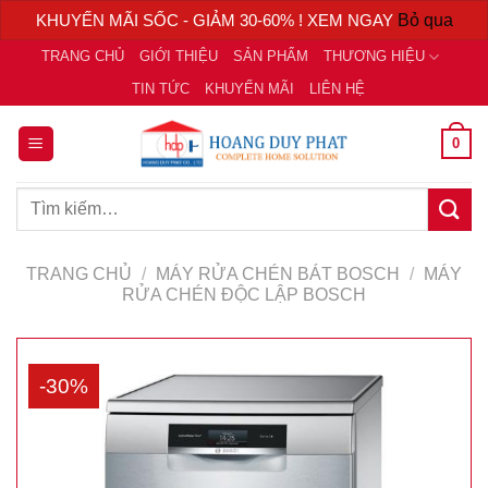
KHUYẾN MÃI SỐC - GIẢM 30-60% ! XEM NGAY
Bỏ qua
Chuyển
TRANG CHỦ
GIỚI THIỆU
SẢN PHẨM
THƯƠNG HIỆU
đến
TIN TỨC
KHUYẾN MÃI
LIÊN HỆ
nội
dung
0
Tìm
kiếm:
TRANG CHỦ
/
MÁY RỬA CHÉN BÁT BOSCH
/
MÁY
RỬA CHÉN ĐỘC LẬP BOSCH
-30%