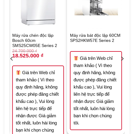
0CM
Máy rửa chén độc lập
Máy rửa bát độc lập 60CM
Bosch 60cm
SPS2HKW57E Series 2
SMS25CW05E Series 2
24.700.000
₫
Original
Current
18.525.000
₫
Giá trên Web chỉ
price
price
was:
is:
tham khảo ( Vì theo
24.700.000 ₫.
18.525.000 ₫.
Giá trên Web chỉ
quy định hãng, không
t
tham khảo ( Vì theo
được phép đăng chiết
quy định hãng, không
khấu cao ), Vui lòng
được phép đăng chiết
liên hệ trực tiếp để
khấu cao ), Vui lòng
nhận được Giá giảm
liên hệ trực tiếp để
tốt nhất, luôn hài lòng
nhận được Giá giảm
bạn khi chọn chúng
tốt nhất, luôn hài lòng
tôi.
bạn khi chọn chúng