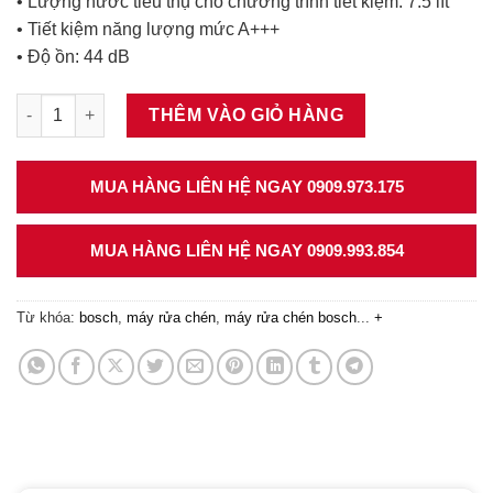
• Lượng nước tiêu thụ cho chương trình tiết kiệm: 7.5 lít
• Tiết kiệm năng lượng mức A+++
• Độ ồn: 44 dB
Máy rửa chén độc lập Bosch 60cm SMS88TI03E Series 8 số lư
THÊM VÀO GIỎ HÀNG
MUA HÀNG LIÊN HỆ NGAY 0909.973.175
MUA HÀNG LIÊN HỆ NGAY 0909.993.854
Từ khóa:
bosch
,
máy rửa chén
,
máy rửa chén bosch
...
+