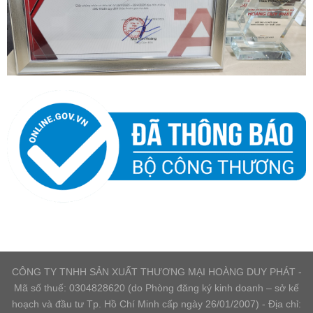
CÔNG TY TNHH SẢN XUẤT THƯƠNG MẠI HOÀNG DUY PHÁT -
Mã số thuế: 0304828620 (do Phòng đăng ký kinh doanh – sở kế
hoạch và đầu tư Tp. Hồ Chí Minh cấp ngày 26/01/2007) - Địa chỉ: