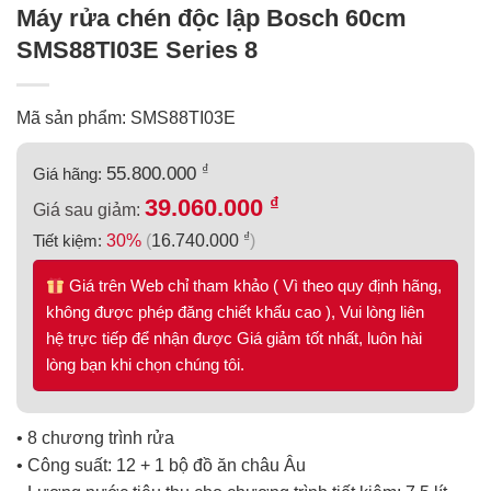
Máy rửa chén độc lập Bosch 60cm
SMS88TI03E Series 8
Mã sản phẩm: SMS88TI03E
₫
55.800.000
Giá hãng:
₫
39.060.000
Giá sau giảm:
₫
Tiết kiệm:
30%
(
16.740.000
)
Giá trên Web chỉ tham khảo ( Vì theo quy định hãng,
không được phép đăng chiết khấu cao ), Vui lòng liên
hệ trực tiếp để nhận được Giá giảm tốt nhất, luôn hài
lòng bạn khi chọn chúng tôi.
• 8 chương trình rửa
• Công suất: 12 + 1 bộ đồ ăn châu Âu