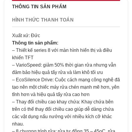
THÔNG TIN SẢN PHẨM
HÌNH THỨC THANH TOÁN
Xuất xứ: Đức
Thông tin sản phẩm:
– Thiết kế series 8 với màn hình hiển thị và điều
khiển TFT
– VarioSpeed: giảm 50% thời gian rửa nhưng vẫn
đảm bảo hiệu quả tẩy rửa và làm khô tối ưu
– EcoSilence Drive: Cuộc cách mạng công nghệ đã
tạo nên một chiếc máy rửa chén mạnh mẽ hơn, yên
tĩnh hơn và hiệu quả tẩy rửa cao hơn
– Thay đổi chiều cao khay chứa: Khay chứa bên
trên có thể thay đổi chiều cao giúp dễ dàng chứa
các vật dụng nấu nướng với nhiều kích cỡ khác
nhau.
– 8 chương trình rửa: rửa tự động 35 – 45oC, rửa