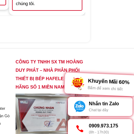
chúng tôi.
CÔNG TY TNHH SX TM HOÀNG
DUY PHÁT – NHÀ PHÂN PHỐI
THIẾT BỊ BẾP HAFELE CHÍNH
Khuyến Mãi 60%
HÃNG SỐ 1 MIỀN NAM
Bấm để xem chi tiết
Nhắn tin Zalo
ter
Chat tại đây
ận Gò
h
0909.973.175
(8h - 17h30)