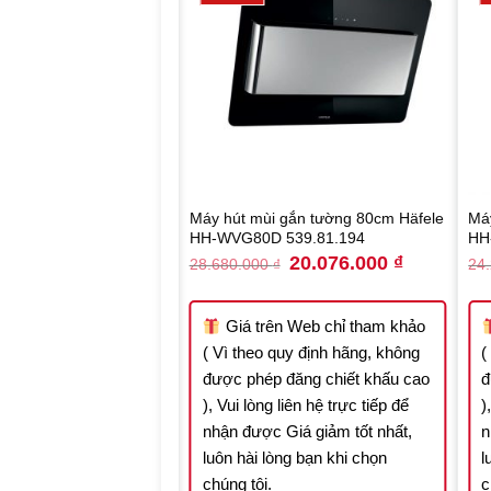
 gắn tường 90cm Häfele
Máy hút mùi gắn tường 80cm Häfele
Má
533.89.013
HH-WVG80D 539.81.194
HH
Original
Current
Original
Current
16.548.000
₫
20.076.000
₫
₫
28.680.000
₫
24
price
price
price
price
was:
is:
was:
is:
23.640.000 ₫.
16.548.000 ₫.
28.680.000 ₫.
20.076.000 ₫
n Web chỉ tham khảo
Giá trên Web chỉ tham khảo
quy định hãng, không
( Vì theo quy định hãng, không
(
 đăng chiết khấu cao
được phép đăng chiết khấu cao
đ
 liên hệ trực tiếp để
), Vui lòng liên hệ trực tiếp để
)
Giá giảm tốt nhất,
nhận được Giá giảm tốt nhất,
n
òng bạn khi chọn
luôn hài lòng bạn khi chọn
l
chúng tôi.
c