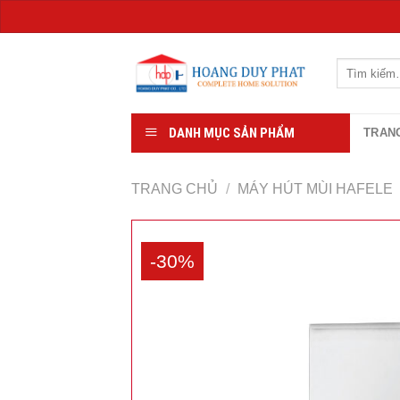
Chuyển
đến
Tìm
kiếm:
nội
dung
DANH MỤC SẢN PHẨM
TRAN
TRANG CHỦ
/
MÁY HÚT MÙI HAFELE
-30%