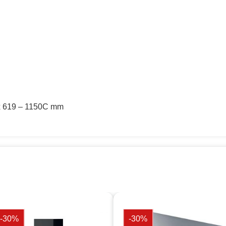
x 619 – 1150C mm
-30%
-30%