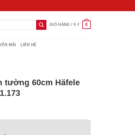
0
GIỎ HÀNG /
0
₫
YẾN MÃI
LIÊN HỆ
n tường 60cm Häfele
1.173