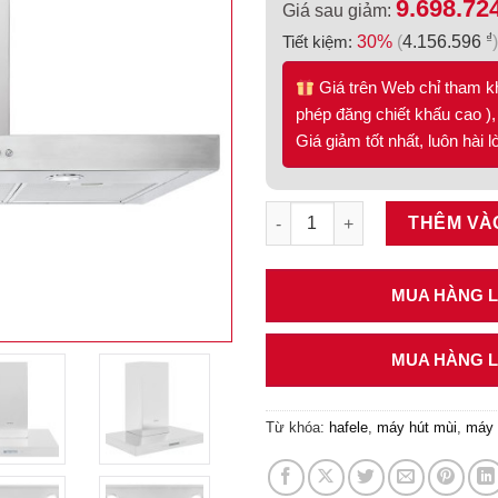
9.698.72
Giá sau giảm:
₫
Tiết kiệm:
30%
(
4.156.596
)
Giá trên Web chỉ tham k
phép đăng chiết khấu cao ), 
Giá giảm tốt nhất, luôn hài 
Máy hút mùi gắn tường 60cm H
THÊM VÀ
MUA HÀNG LI
MUA HÀNG LI
Từ khóa:
hafele
,
máy hút mùi
,
máy 