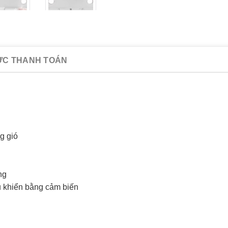
ỨC THANH TOÁN
g gió
̀ng
̀u khiển bằng cảm biến