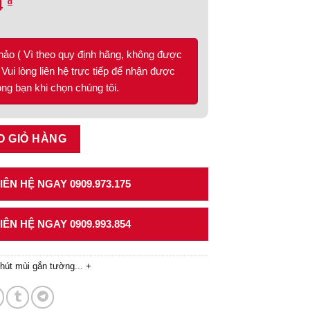
₫
4
hảo ( Vì theo quy định hãng, không được
Vui lòng liên hệ trực tiếp để nhận được
lòng bạn khi chọn chúng tôi.
äfele HH-WI60B 539.81.173 số lượng
O GIỎ HÀNG
ÊN HỆ NGAY 0909.973.175
ÊN HỆ NGAY 0909.993.854
hút mùi gắn tường
...
+