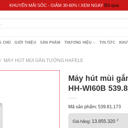
KHUYẾN MÃI SỐC - GIẢM 30-60% ! XEM NGAY
Bỏ qua
G CHỦ
GIỚI THIỆU
SẢN PHẨM
THƯƠNG HIỆU
TIN TỨC
KHU
/
MÁY HÚT MÙI GẮN TƯỜNG HAFELE
Máy hút mùi gắ
HH-WI60B 539.8
Mã sản phẩm: 539.81.173
₫
13.855.320
Giá hãng: