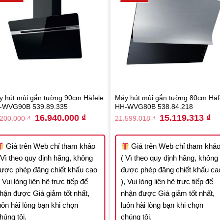
y hút mùi gắn tường 90cm Häfele
Máy hút mùi gắn tường 80cm Häf
-WVG90B 539.89.335
HH-WVG80B 538.84.218
Original
Current
Original
Cu
16.940.000
₫
15.119.313
₫
.200.000
₫
21.599.018
₫
price
price
price
pri
was:
is:
was:
is:
.
24.200.000 ₫.
16.940.000 ₫.
21.599.018 ₫.
15
Giá trên Web chỉ tham khảo
Giá trên Web chỉ tham khả
 Vì theo quy định hãng, không
( Vì theo quy định hãng, không
ược phép đăng chiết khấu cao
được phép đăng chiết khấu ca
, Vui lòng liên hệ trực tiếp để
), Vui lòng liên hệ trực tiếp để
hận được Giá giảm tốt nhất,
nhận được Giá giảm tốt nhất,
uôn hài lòng bạn khi chọn
luôn hài lòng bạn khi chọn
húng tôi.
chúng tôi.