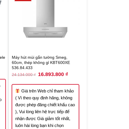
ele
Máy hút mùi gắn tường Smeg,
60cm, thép không gỉ KBT600XE
536.84.433
rrent
ce
Original
Current
16.893.800
₫
24.134.000
₫
price
price
.119.313 ₫.
was:
is:
24.134.000 ₫.
16.893.800 ₫.
o
Giá trên Web chỉ tham khảo
( Vì theo quy định hãng, không
o
được phép đăng chiết khấu cao
), Vui lòng liên hệ trực tiếp để
nhận được Giá giảm tốt nhất,
luôn hài lòng bạn khi chọn