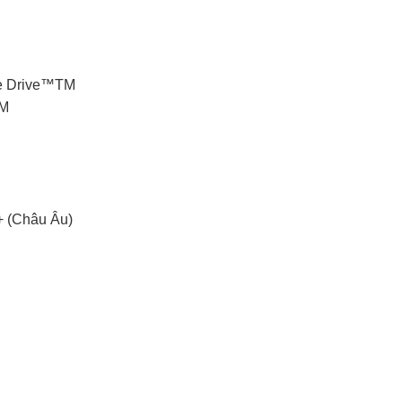
ce Drive™TM
TM
+ (Châu Âu)