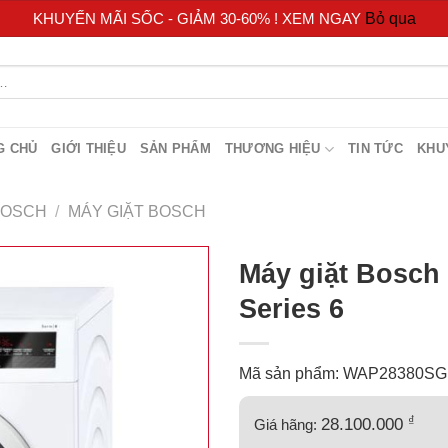
KHUYẾN MÃI SỐC - GIẢM 30-60% ! XEM NGAY
Bỏ qua
G CHỦ
GIỚI THIỆU
SẢN PHẨM
THƯƠNG HIỆU
TIN TỨC
KHU
BOSCH
/
MÁY GIẶT BOSCH
Máy giặt Bosc
Series 6
Mã sản phẩm: WAP28380SG
₫
28.100.000
Giá hãng: