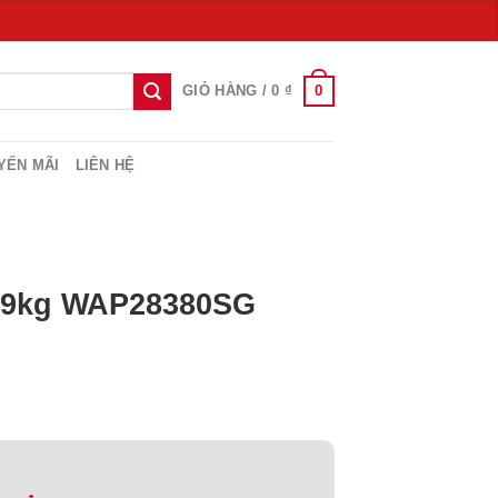
0
GIỎ HÀNG /
0
₫
YẾN MÃI
LIÊN HỆ
h 9kg WAP28380SG