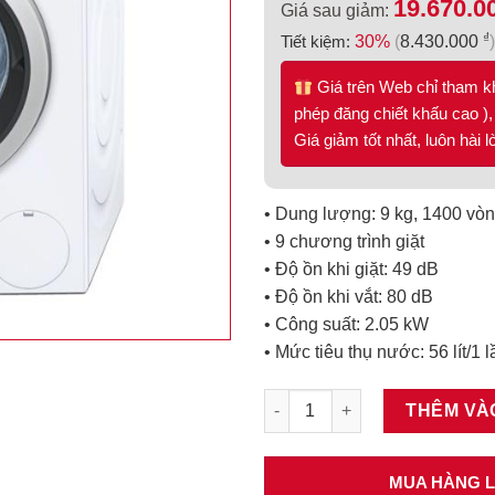
19.670.0
Giá sau giảm:
₫
Tiết kiệm:
30%
(
8.430.000
)
Giá trên Web chỉ tham k
phép đăng chiết khấu cao ), 
Giá giảm tốt nhất, luôn hài 
• Dung lượng: 9 kg, 1400 vòn
• 9 chương trình giặt
• Độ ồn khi giặt: 49 dB
• Độ ồn khi vắt: 80 dB
• Công suất: 2.05 kW
• Mức tiêu thụ nước: 56 lít/1 l
Máy giặt Bosch 9kg WAP28380
THÊM VÀ
MUA HÀNG LI