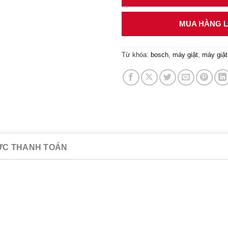
MUA HÀNG LI
Từ khóa:
bosch
,
máy giặt
,
máy giặt
ỨC THANH TOÁN