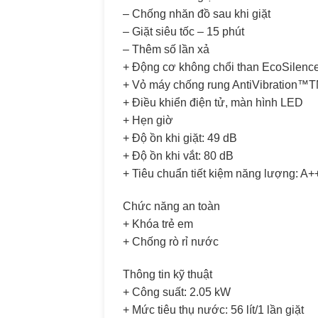
– Chống nhăn đồ sau khi giặt
– Giặt siêu tốc – 15 phút
– Thêm số lần xả
+ Động cơ không chổi than EcoSilen
+ Vỏ máy chống rung AntiVibration™
+ Điều khiển điện tử, màn hình LED
+ Hẹn giờ
+ Độ ồn khi giặt: 49 dB
+ Độ ồn khi vắt: 80 dB
+ Tiêu chuẩn tiết kiệm năng lượng: A+
Chức năng an toàn
+ Khóa trẻ em
+ Chống rò rỉ nước
Thông tin kỹ thuật
+ Công suất: 2.05 kW
+ Mức tiêu thụ nước: 56 lít/1 lần giặt