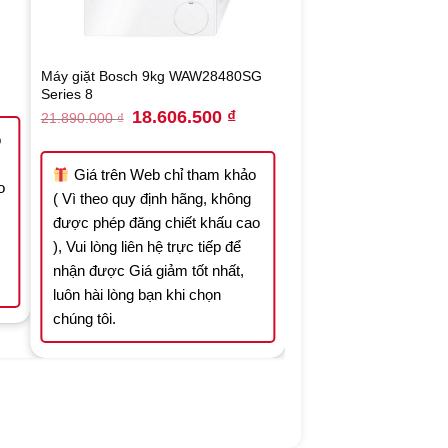
Máy giặt Bosch 9kg WAW28480SG
Series 8
Original
Current
18.606.500
₫
21.890.000
₫
price
price
o
was:
is:
21.890.000 ₫.
18.606.500 ₫.
Giá trên Web chỉ tham khảo
o
( Vì theo quy định hãng, không
được phép đăng chiết khấu cao
), Vui lòng liên hệ trực tiếp để
nhận được Giá giảm tốt nhất,
luôn hài lòng bạn khi chọn
chúng tôi.