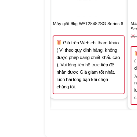
osch 8kg WAW28440SG
Má
Máy giặt 9kg WAT28482SG Series 6
Ser
Original
Current
26.530.000
₫
₫
30
price
price
Giá trên Web chỉ tham khảo
was:
is:
37.900.000 ₫.
26.530.000 ₫.
( Vì theo quy định hãng, không
n Web chỉ tham khảo
được phép đăng chiết khấu cao
quy định hãng, không
(
), Vui lòng liên hệ trực tiếp để
 đăng chiết khấu cao
đ
nhận được Giá giảm tốt nhất,
 liên hệ trực tiếp để
)
luôn hài lòng bạn khi chọn
Giá giảm tốt nhất,
n
chúng tôi.
òng bạn khi chọn
l
c