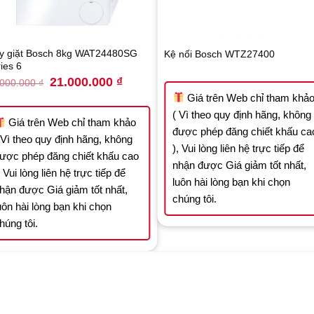
y giặt Bosch 8kg WAT24480SG
Kệ nối Bosch WTZ27400
ies 6
Original
Current
21.000.000
₫
.000.000
₫
price
price
Giá trên Web chỉ tham khả
was:
is:
30.000.000 ₫.
21.000.000 ₫.
( Vì theo quy định hãng, không
Giá trên Web chỉ tham khảo
được phép đăng chiết khấu ca
 Vì theo quy định hãng, không
), Vui lòng liên hệ trực tiếp để
ược phép đăng chiết khấu cao
nhận được Giá giảm tốt nhất,
, Vui lòng liên hệ trực tiếp để
luôn hài lòng bạn khi chọn
hận được Giá giảm tốt nhất,
chúng tôi.
uôn hài lòng bạn khi chọn
húng tôi.