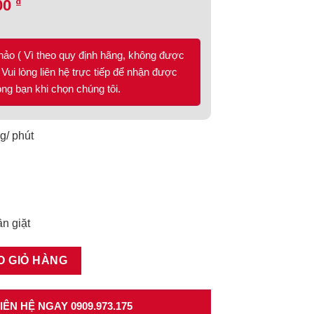
₫
00
hảo ( Vì theo quy định hãng, không được
Vui lòng liên hệ trực tiếp để nhận được
lòng bạn khi chọn chúng tôi.
g/ phút
ần giặt
SG Series 6 số lượng
O GIỎ HÀNG
ÊN HỆ NGAY 0909.973.175