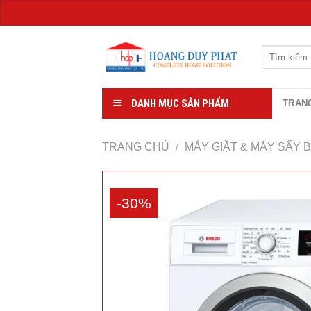
Chuyển
đến
Tìm
kiếm:
nội
dung
DANH MỤC SẢN PHẨM
TRAN
TRANG CHỦ
/
MÁY GIẶT & MÁY SẤY 
-30%