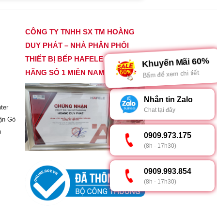
CÔNG TY TNHH SX TM HOÀNG
DUY PHÁT – NHÀ PHÂN PHỐI
THIẾT BỊ BẾP HAFELE CHÍNH
Khuyến Mãi 60%
HÃNG SỐ 1 MIỀN NAM
Bấm để xem chi tiết
Nhắn tin Zalo
ter
Chat tại đây
ận Gò
h
0909.973.175
(8h - 17h30)
0909.993.854
(8h - 17h30)