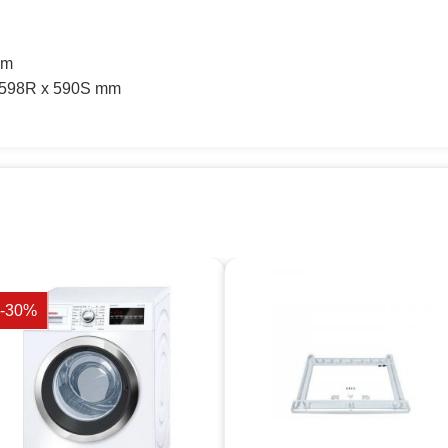
ắm
x 598R x 590S mm
-30%