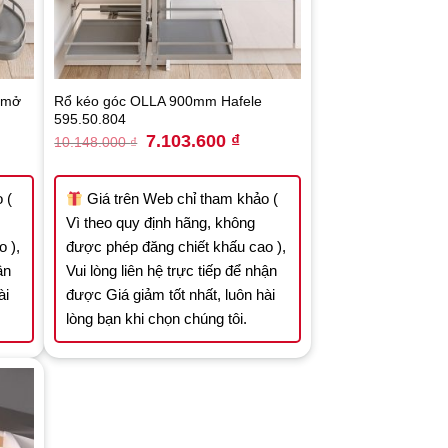
 mở
Rổ kéo góc OLLA 900mm Hafele
595.50.804
ent
Original
Current
7.103.600
₫
10.148.000
₫
e
price
price
was:
is:
7.700 ₫.
10.148.000 ₫.
7.103.600 ₫.
 (
Giá trên Web chỉ tham khảo (
Vì theo quy định hãng, không
 ),
được phép đăng chiết khấu cao ),
ận
Vui lòng liên hệ trực tiếp để nhận
ài
được Giá giảm tốt nhất, luôn hài
lòng bạn khi chọn chúng tôi.