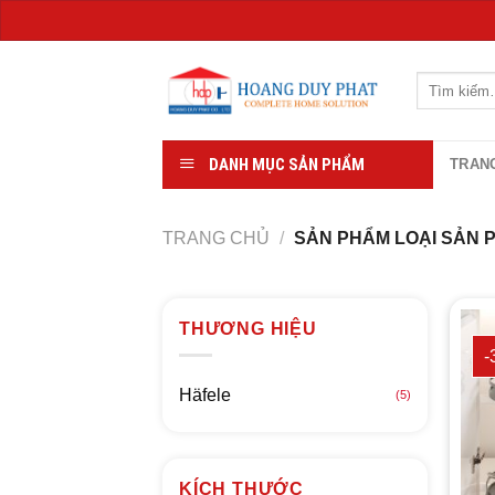
Chuyển
đến
Tìm
kiếm:
nội
dung
DANH MỤC SẢN PHẨM
TRAN
TRANG CHỦ
/
SẢN PHẨM LOẠI SẢN
THƯƠNG HIỆU
-
Häfele
(5)
KÍCH THƯỚC