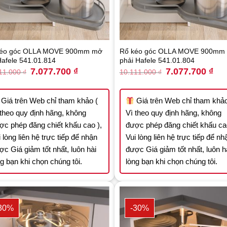
kéo góc OLLA MOVE 900mm mở
Rổ kéo góc OLLA MOVE 900mm
 Hafele 541.01.814
phải Hafele 541.01.804
Original
Current
Original
Curr
7.077.700
₫
7.077.700
₫
11.000
₫
10.111.000
₫
price
price
price
pric
was:
is:
was:
is:
10.111.000 ₫.
7.077.700 ₫.
10.111.000 ₫.
7.07
Giá trên Web chỉ tham khảo (
Giá trên Web chỉ tham khảo
 theo quy định hãng, không
Vì theo quy định hãng, không
ợc phép đăng chiết khấu cao ),
được phép đăng chiết khấu cao
 lòng liên hệ trực tiếp để nhận
Vui lòng liên hệ trực tiếp để nh
ợc Giá giảm tốt nhất, luôn hài
được Giá giảm tốt nhất, luôn h
ng bạn khi chọn chúng tôi.
lòng bạn khi chọn chúng tôi.
30%
-30%