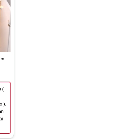
mm
nt
.000 ₫.
 (
 ),
ận
ài