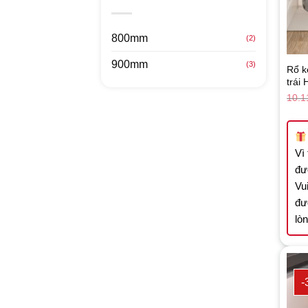
800mm
(2)
900mm
(3)
Rổ 
trái
10.1
Vì
đư
Vui
đư
lò
-