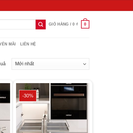
0
GIỎ HÀNG /
0
₫
YẾN MÃI
LIÊN HỆ
quả
-30%