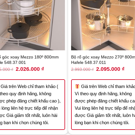
ổ góc xoay Mezzo 180º 800mm
Bộ rổ góc xoay Mezzo 270º 800
le 548.37.001
Hafele 548.37.011
Original
Current
Original
Curre
2.026.000
₫
2.095.000
₫
5.000
₫
2.993.000
₫
price
price
price
price
was:
is:
was:
is:
2.895.000 ₫.
2.026.000 ₫.
2.993.000 ₫.
2.095
Giá trên Web chỉ tham khảo (
Giá trên Web chỉ tham khảo
 theo quy định hãng, không
Vì theo quy định hãng, không
ợc phép đăng chiết khấu cao ),
được phép đăng chiết khấu cao
 lòng liên hệ trực tiếp để nhận
Vui lòng liên hệ trực tiếp để nh
ợc Giá giảm tốt nhất, luôn hài
được Giá giảm tốt nhất, luôn h
ng bạn khi chọn chúng tôi.
lòng bạn khi chọn chúng tôi.