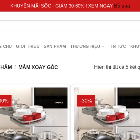
KHUYẾN MÃI SỐC - GIẢM 30-60% ! XEM NGAY
Bỏ qua
G CHỦ
GIỚI THIỆU
SẢN PHẨM
THƯƠNG HIỆU
TIN TỨC
KHU
Hiển thị tất cả 5 kết 
 PHẨM
/
MÂM XOAY GÓC
30%
-30%