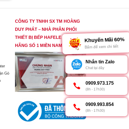
CÔNG TY TNHH SX TM HOÀNG
DUY PHÁT – NHÀ PHÂN PHỐI
THIẾT BỊ BẾP HAFELE CHÍNH
Khuyến Mãi 60%
HÃNG SỐ 1 MIỀN NAM
Bấm để xem chi tiết
Nhắn tin Zalo
ter
Chat tại đây
ận Gò
h
0909.973.175
(8h - 17h30)
0909.993.854
(8h - 17h30)