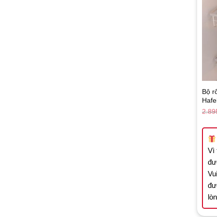
Bộ r
Hafe
2.89
Vì
đư
Vui
đư
lò