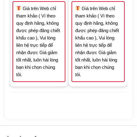
 ₫.
15.050.000 ₫.
10.535.000 ₫.
40.780.000 ₫.
28.546.000 ₫.
Giá trên Web chỉ
Giá trên Web chỉ
tham khảo ( Vì theo
tham khảo ( Vì theo
quy định hãng, không
quy định hãng, không
t
được phép đăng chiết
được phép đăng chiết
khấu cao ), Vui lòng
khấu cao ), Vui lòng
liên hệ trực tiếp để
liên hệ trực tiếp để
nhận được Giá giảm
nhận được Giá giảm
tốt nhất, luôn hài lòng
tốt nhất, luôn hài lòng
bạn khi chọn chúng
bạn khi chọn chúng
tôi.
tôi.