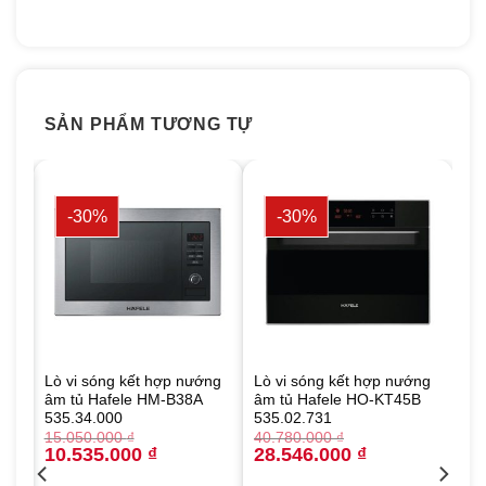
SẢN PHẨM TƯƠNG TỰ
-30%
-30%
ng
Lò vi sóng kết hợp nướng
Lò vi sóng kết hợp nướng
âm tủ Hafele HM-B38A
âm tủ Hafele HO-KT45B
535.34.000
535.02.731
15.050.000
₫
40.780.000
₫
Original
Current
Original
Current
10.535.000
₫
28.546.000
₫
price
price
price
price
was:
is:
was:
is: