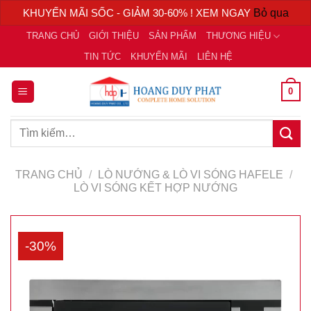
KHUYẾN MÃI SỐC - GIẢM 30-60% ! XEM NGAY
Bỏ qua
Chuyển
TRANG CHỦ
GIỚI THIỆU
SẢN PHẨM
THƯƠNG HIỆU
đến
TIN TỨC
KHUYẾN MÃI
LIÊN HỆ
nội
dung
0
Tìm
kiếm:
TRANG CHỦ
/
LÒ NƯỚNG & LÒ VI SÓNG HAFELE
/
LÒ VI SÓNG KẾT HỢP NƯỚNG
-30%