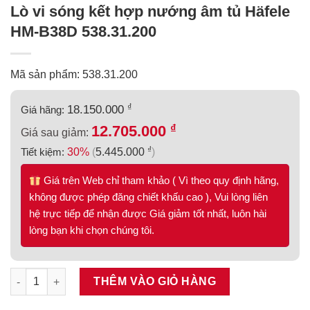
Lò vi sóng kết hợp nướng âm tủ Häfele
HM-B38D 538.31.200
Mã sản phẩm: 538.31.200
₫
18.150.000
Giá hãng:
₫
12.705.000
Giá sau giảm:
₫
Tiết kiệm:
30%
(
5.445.000
)
Giá trên Web chỉ tham khảo ( Vì theo quy định hãng,
không được phép đăng chiết khấu cao ), Vui lòng liên
hệ trực tiếp để nhận được Giá giảm tốt nhất, luôn hài
lòng bạn khi chọn chúng tôi.
Lò vi sóng kết hợp nướng âm tủ Häfele HM-B38D 538.31.200 s
THÊM VÀO GIỎ HÀNG