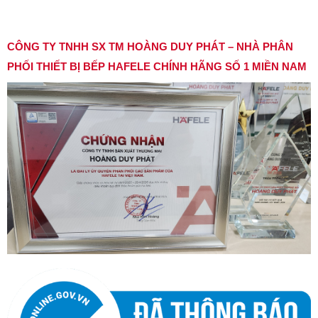
CÔNG TY TNHH SX TM HOÀNG DUY PHÁT – NHÀ PHÂN
PHỐI THIẾT BỊ BẾP HAFELE CHÍNH HÃNG SỐ 1 MIỀN NAM