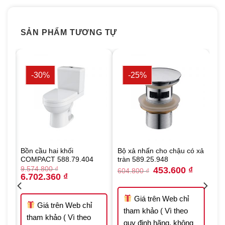
SẢN PHẨM TƯƠNG TỰ
-30%
-25%
am
Bồn cầu hai khối
Bộ xả nhấn cho chậu có xả
COMPACT 588.79.404
tràn 589.25.948
Original
Current
9.574.800
₫
453.600
₫
604.800
₫
Original
Current
price
price
6.702.360
₫
price
price
was:
is:
was:
is:
604.800 ₫.
453.600 ₫
 ₫.
9.574.800 ₫.
6.702.360 ₫.
Giá trên Web chỉ
Giá trên Web chỉ
tham khảo ( Vì theo
tham khảo ( Vì theo
quy định hãng, không