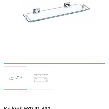
Kệ kính 580.41.430