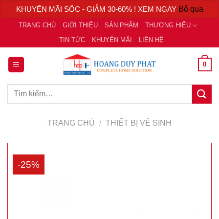
KHUYẾN MÃI SỐC - GIẢM 30-60% ! XEM NGAY
Bỏ qua
Chuyển
TRANG CHỦ
GIỚI THIỆU
SẢN PHẨM
THƯƠNG HIỆU
đến
TIN TỨC
KHUYẾN MÃI
LIÊN HỆ
nội
dung
0
Tìm
kiếm:
TRANG CHỦ
/
THIẾT BỊ VỆ SINH
-25%