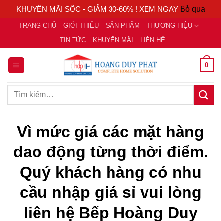
KHUYẾN MÃI SỐC - GIẢM 30-60% ! XEM NGAY
Bỏ qua
Chuyển
TRANG CHỦ
GIỚI THIỆU
SẢN PHẨM
THƯƠNG HIỆU
đến
TIN TỨC
KHUYẾN MÃI
LIÊN HỆ
nội
dung
0
Tìm
kiếm:
Vì mức giá các mặt hàng
dao động từng thời điểm.
Quý khách hàng có nhu
cầu nhập giá sỉ vui lòng
liên hệ Bếp Hoàng Duy