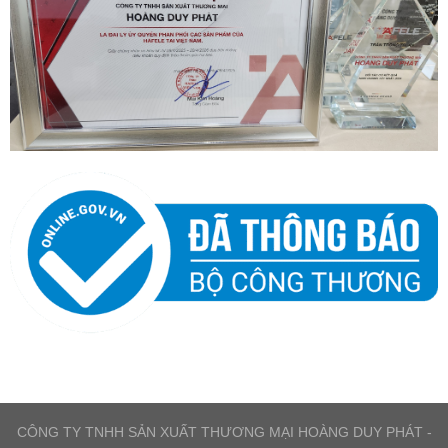
CÔNG TY TNHH SẢN XUẤT THƯƠNG MẠI HOÀNG DUY PHÁT -