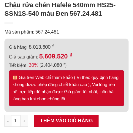
Chậu rửa chén Hafele 540mm HS25-
SSN1S-540 màu Đen 567.24.481
Mã sản phẩm: 567.24.481
₫
8.013.600
Giá hãng:
₫
5.609.520
Giá sau giảm:
₫
Tiết kiệm:
30%
(
2.404.080
)
Giá trên Web chỉ tham khảo ( Vì theo quy định hãng,
không được phép đăng chiết khấu cao ), Vui lòng liên
hệ trực tiếp để nhận được Giá giảm tốt nhất, luôn hài
lòng bạn khi chọn chúng tôi.
Chậu rửa chén Hafele 540mm HS25-SSN1S-540 màu Đen 567.24.
THÊM VÀO GIỎ HÀNG