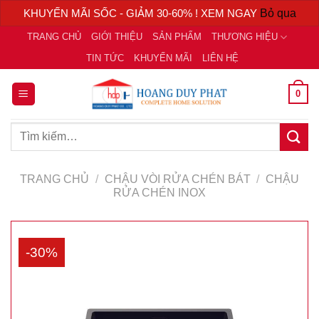
KHUYẾN MÃI SỐC - GIẢM 30-60% ! XEM NGAY
Bỏ qua
Chuyển
TRANG CHỦ
GIỚI THIỆU
SẢN PHẨM
THƯƠNG HIỆU
đến
TIN TỨC
KHUYẾN MÃI
LIÊN HỆ
nội
dung
0
Tìm
kiếm:
TRANG CHỦ
/
CHẬU VÒI RỬA CHÉN BÁT
/
CHẬU
RỬA CHÉN INOX
-30%