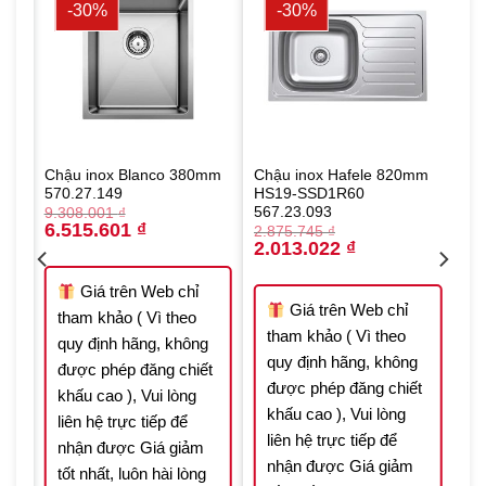
-30%
-30%
mm
Chậu inox Blanco 380mm
Chậu inox Hafele 820mm
570.27.149
HS19-SSD1R60
567.23.093
9.308.001
₫
Original
Current
6.515.601
₫
2.875.745
₫
price
price
Original
Current
2.013.022
₫
was:
is:
price
price
9.308.001 ₫.
6.515.601 ₫.
was:
is:
 ₫.
2.875.745 ₫.
2.013.022 ₫.
Giá trên Web chỉ
Giá trên Web chỉ
tham khảo ( Vì theo
tham khảo ( Vì theo
quy định hãng, không
quy định hãng, không
được phép đăng chiết
t
được phép đăng chiết
khấu cao ), Vui lòng
khấu cao ), Vui lòng
liên hệ trực tiếp để
liên hệ trực tiếp để
nhận được Giá giảm
nhận được Giá giảm
tốt nhất, luôn hài lòng