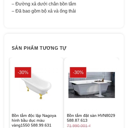
– Đường xả dưới chân bồn tắm
– Đã bao gồm bộ xả và ống thải
SẢN PHẨM TƯƠNG TỰ
-30%
-30%
030
Bồn tắm độc lập Nagoya
Bồn tắm đặt sàn HVN8029
hình bầu dục màu
588.87.613
vàng1550 588.99.631
71.990.001
₫