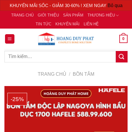
KHUYẾN MÃI SỐC - GIẢM 30-60% ! XEM NGAY
Bỏ qua
Chuyển
TRANG CHỦ
GIỚI THIỆU
SẢN PHẨM
THƯƠNG HIỆU
đến
TIN TỨC
KHUYẾN MÃI
LIÊN HỆ
nội
dung
0
Tìm
kiếm:
TRANG CHỦ
/
BỒN TẮM
-25%