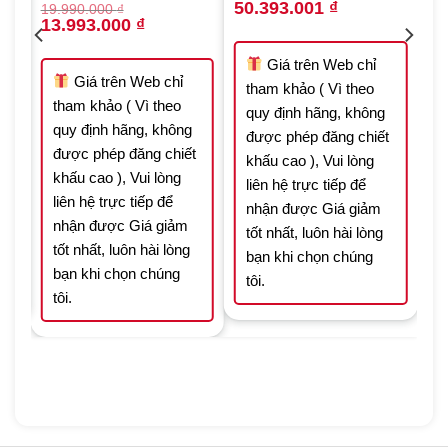
Original
Current
50.393.001
₫
19.990.000
₫
price
price
Original
Current
13.993.000
₫
was:
is:
price
price
000 ₫.
71.990.001 ₫.
50.393.001 ₫.
was:
is:
19.990.000 ₫.
13.993.000 ₫.
Giá trên Web chỉ
Giá trên Web chỉ
tham khảo ( Vì theo
tham khảo ( Vì theo
quy định hãng, không
quy định hãng, không
t
được phép đăng chiết
được phép đăng chiết
khấu cao ), Vui lòng
khấu cao ), Vui lòng
liên hệ trực tiếp để
liên hệ trực tiếp để
nhận được Giá giảm
nhận được Giá giảm
tốt nhất, luôn hài lòng
tốt nhất, luôn hài lòng
bạn khi chọn chúng
bạn khi chọn chúng
tôi.
tôi.