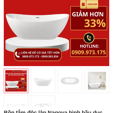
Bồn tắm độc lập Nagoya hình bầu dục