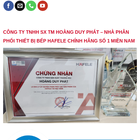
CÔNG TY TNHH SX TM HOÀNG DUY PHÁT – NHÀ PHÂN
PHỐI THIẾT BỊ BẾP HAFELE CHÍNH HÃNG SỐ 1 MIỀN NAM