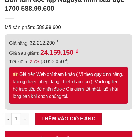
1700 588.99.600
Mã sản phẩm: 588.99.600
₫
32.212.200
Giá hãng:
₫
24.159.150
Giá sau giảm:
₫
Tiết kiệm:
25%
(
8.053.050
)
Giá trên Web chỉ tham khảo ( Vì theo quy định hãng,
không được phép đăng chiết khấu cao ), Vui lòng liên
hệ trực tiếp để nhận được Giá giảm tốt nhất, luôn hài
lòng bạn khi chọn chúng tôi.
Bồn tắm độc lập Nagoya hình bầu dục 1700 588.99.600 số lượ
THÊM VÀO GIỎ HÀNG