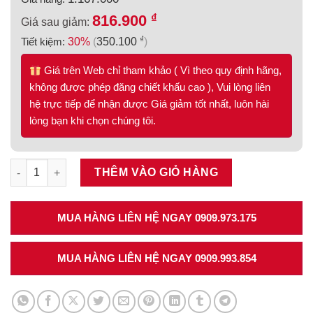
₫
816.900
Giá sau giảm:
₫
Tiết kiệm:
30%
(
350.100
)
Giá trên Web chỉ tham khảo ( Vì theo quy định hãng,
không được phép đăng chiết khấu cao ), Vui lòng liên
hệ trực tiếp để nhận được Giá giảm tốt nhất, luôn hài
lòng bạn khi chọn chúng tôi.
Bộ khay chia ngăn kéo Inox rộng 500mm màu trắng mờ Hafele 
THÊM VÀO GIỎ HÀNG
MUA HÀNG LIÊN HỆ NGAY 0909.973.175
MUA HÀNG LIÊN HỆ NGAY 0909.993.854