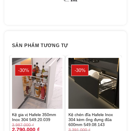
SẢN PHẨM TƯƠNG TỰ
-30%
-30%
Kệ gia vị Hafele 350mm
Kệ chén đĩa Hafele Inox
Inox 304 549.20.039
304 kèm ống đựng đũa
600mm 549.08.143
3.987.000
₫
Original
Current
2.790.000
₫
3.391.000
₫