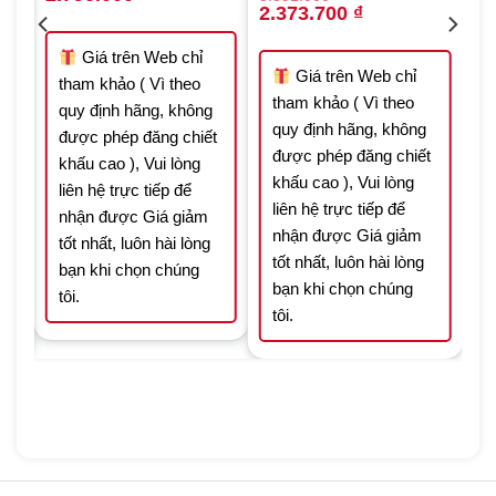
price
price
Original
Current
2.373.700
₫
was:
is:
price
price
3.987.000 ₫.
2.790.000 ₫.
was:
is:
 ₫.
3.391.000 ₫.
2.373.700 ₫.
Giá trên Web chỉ
Giá trên Web chỉ
tham khảo ( Vì theo
tham khảo ( Vì theo
quy định hãng, không
quy định hãng, không
được phép đăng chiết
t
được phép đăng chiết
khấu cao ), Vui lòng
khấu cao ), Vui lòng
liên hệ trực tiếp để
liên hệ trực tiếp để
nhận được Giá giảm
nhận được Giá giảm
tốt nhất, luôn hài lòng
tốt nhất, luôn hài lòng
bạn khi chọn chúng
bạn khi chọn chúng
tôi.
tôi.