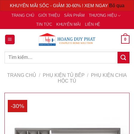
KHUYẾN MÃI SỐC - GIẢM 30-60% ! XEM NGAY
Bỏ qua
Chuyển
TRANG CHỦ
GIỚI THIỆU
SẢN PHẨM
THƯƠNG HIỆU
đến
TIN TỨC
KHUYẾN MÃI
LIÊN HỆ
nội
dung
0
Tìm
kiếm:
TRANG CHỦ
/
PHỤ KIỆN TỦ BẾP
/
PHỤ KIỆN CHIA
HỘC TỦ
-30%