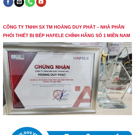
CÔNG TY TNHH SX TM HOÀNG DUY PHÁT – NHÀ PHÂN
PHỐI THIẾT BỊ BẾP HAFELE CHÍNH HÃNG SỐ 1 MIỀN NAM