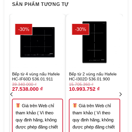
SẢN PHẨM TƯƠNG TỰ
-30%
-30%
le
Bếp từ 4 vùng nấu Hafele
Bếp từ 2 vùng nấu Hafele
HC-IF60D 536.01.911
HC-I302D 536.01.900
39.340.000
₫
15.705.360
₫
Original
Current
Original
Current
27.538.000
₫
10.993.752
₫
price
price
price
price
was:
is:
was:
is:
000 ₫.
39.340.000 ₫.
27.538.000 ₫.
15.705.360 ₫.
10.993.752 ₫.
Giá trên Web chỉ
Giá trên Web chỉ
tham khảo ( Vì theo
tham khảo ( Vì theo
quy định hãng, không
quy định hãng, không
t
được phép đăng chiết
được phép đăng chiết