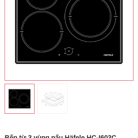
Bếp từ 3 vùng nấu Häfele HC-I603C