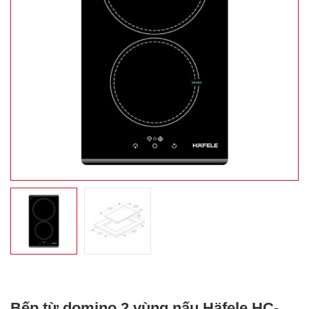
Bếp từ domino 2 vùng nấu Häfele HC-