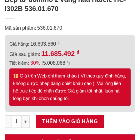
I302B 536.01.670
Mã sản phẩm: 536.01.670
₫
16.693.560
Giá hãng:
₫
11.685.492
Giá sau giảm:
₫
Tiết kiệm:
30%
(
5.008.068
)
Giá trên Web chỉ tham khảo ( Vì theo quy định hãng,
không được phép đăng chiết khấu cao ), Vui lòng liên
hệ trực tiếp để nhận được Giá giảm tốt nhất, luôn hài
lòng bạn khi chọn chúng tôi.
Bếp từ domino 2 vùng nấu Häfele HC-I302B 536.01.670 số lượn
THÊM VÀO GIỎ HÀNG