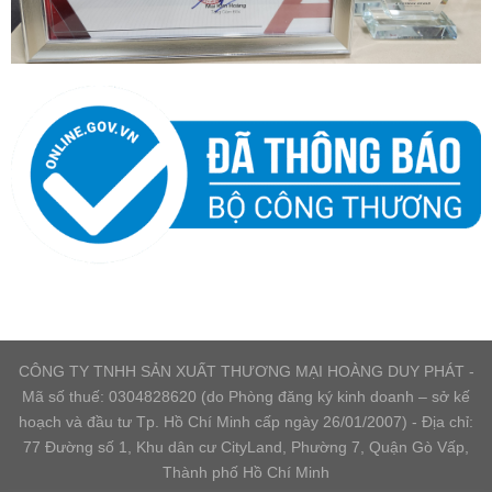
CÔNG TY TNHH SẢN XUẤT THƯƠNG MẠI HOÀNG DUY PHÁT -
Mã số thuế: 0304828620 (do Phòng đăng ký kinh doanh – sở kế
hoạch và đầu tư Tp. Hồ Chí Minh cấp ngày 26/01/2007) - Địa chỉ:
77 Đường số 1, Khu dân cư CityLand, Phường 7, Quận Gò Vấp,
Thành phố Hồ Chí Minh