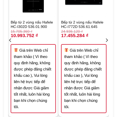
le
Bếp từ 2 vùng nấu Hafele
Bếp từ 2 vùng nấu Hafele
HC-I302D 536.01.900
HC-I772D 536.61.645
15.705.360
₫
24.936.120
₫
Original
Current
Original
Current
10.993.752
₫
17.455.284
₫
price
price
price
price
was:
is:
was:
is:
764 ₫.
15.705.360 ₫.
10.993.752 ₫.
24.936.120 ₫.
17.455.284 ₫.
Giá trên Web chỉ
Giá trên Web chỉ
tham khảo ( Vì theo
tham khảo ( Vì theo
quy định hãng, không
quy định hãng, không
t
được phép đăng chiết
được phép đăng chiết
khấu cao ), Vui lòng
khấu cao ), Vui lòng
liên hệ trực tiếp để
liên hệ trực tiếp để
nhận được Giá giảm
nhận được Giá giảm
tốt nhất, luôn hài lòng
tốt nhất, luôn hài lòng
bạn khi chọn chúng
bạn khi chọn chúng
tôi.
tôi.