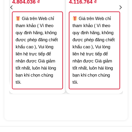
Original
Current
Original
Current
4.804.036
₫
4.116.764
₫
price
price
price
price
was:
is:
was:
is:
6.862.909 ₫.
4.804.036 ₫.
5.881.091 ₫.
4.116.764 ₫.
Giá trên Web chỉ
Giá trên Web chỉ
tham khảo ( Vì theo
tham khảo ( Vì theo
t
quy định hãng, không
quy định hãng, không
được phép đăng chiết
được phép đăng chiết
khấu cao ), Vui lòng
khấu cao ), Vui lòng
liên hệ trực tiếp để
liên hệ trực tiếp để
nhận được Giá giảm
nhận được Giá giảm
tốt nhất, luôn hài lòng
tốt nhất, luôn hài lòng
bạn khi chọn chúng
bạn khi chọn chúng
tôi.
tôi.