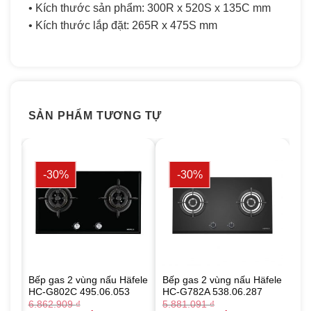
• Kích thước sản phẩm: 300R x 520S x 135C mm
• Kích thước lắp đặt: 265R x 475S mm
SẢN PHẨM TƯƠNG TỰ
-30%
-30%
ele
Bếp gas 2 vùng nấu Häfele
Bếp gas 2 vùng nấu Häfele
HC-G802C 495.06.053
HC-G782A 538.06.287
6.862.909
₫
5.881.091
₫