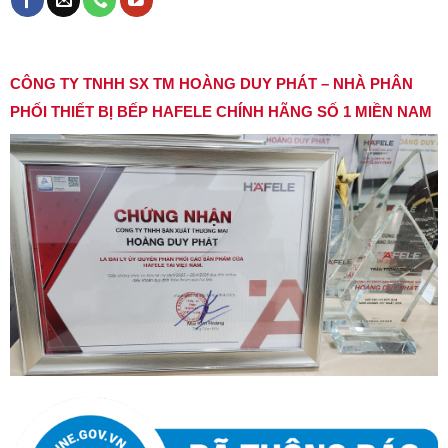
CÔNG TY TNHH SX TM HOÀNG DUY PHÁT – NHÀ PHÂN
PHỐI THIẾT BỊ BẾP HAFELE CHÍNH HÃNG SỐ 1 MIỀN NAM