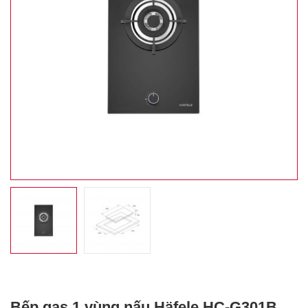
Bếp gas 1 vùng nấu Häfele HC-G301B