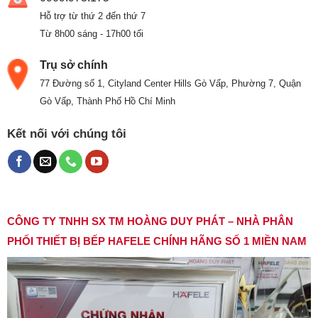
Hỗ trợ từ thứ 2 đến thứ 7
Từ 8h00 sáng - 17h00 tối
Trụ sở chính
77 Đường số 1, Cityland Center Hills Gò Vấp, Phường 7, Quận
Gò Vấp, Thành Phố Hồ Chí Minh
Kết nối với chúng tôi
CÔNG TY TNHH SX TM HOÀNG DUY PHÁT – NHÀ PHÂN
PHỐI THIẾT BỊ BẾP HAFELE CHÍNH HÃNG SỐ 1 MIỀN NAM