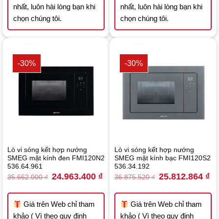
nhất, luôn hài lòng bạn khi
nhất, luôn hài lòng bạn khi
chọn chúng tôi.
chọn chúng tôi.
-30%
-30%
Lò vi sóng kết hợp nướng
Lò vi sóng kết hợp nướng
SMEG mặt kính đen FMI120N2
SMEG mặt kính bạc FMI120S2
536.64.961
536.34.192
Original
Current
Original
Cu
24.963.400
₫
25.812.864
₫
35.662.000
₫
36.875.520
₫
price
price
price
pri
was:
is:
was:
is:
35.662.000 ₫.
24.963.400 ₫.
36.875.520 ₫.
25
Giá trên Web chỉ tham
Giá trên Web chỉ tham
khảo ( Vì theo quy định
khảo ( Vì theo quy định