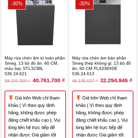
-30%
-30%
Máy rửa chén âm tủ toàn phần
Máy rửa chén âm bán phần
Smeg, 13 bộ đò ăn, 60 CM,
Smeg thép không gỉ, 13 bộ đồ
màu bạc STL323BL
ăn, 60 CM PL4338XDE
536.24.621
536.24.613
Original
Current
Original
Cu
40.761.700
₫
32.294.946
₫
58.231.000
₫
46.135.637
₫
price
price
price
pri
was:
is:
was:
is:
58.231.000 ₫.
40.761.700 ₫.
46.135.637 ₫.
32
Giá trên Web chỉ tham
Giá trên Web chỉ tham
khảo ( Vì theo quy định
khảo ( Vì theo quy định
hãng, không được phép
hãng, không được phép
đăng chiết khấu cao ), Vui
đăng chiết khấu cao ), Vui
lòng liên hệ trực tiếp để
lòng liên hệ trực tiếp để
nhận được Giá giảm tốt
nhận được Giá giảm tốt