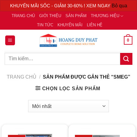
KHUYẾN MÃI SỐC - GIẢM 30-60% ! XEM NGAY
Bỏ qua
Chuyển
TRANG CHỦ
GIỚI THIỆU
SẢN PHẨM
THƯƠNG HIỆU
đến
TIN TỨC
KHUYẾN MÃI
LIÊN HỆ
nội
dung
0
Tìm
kiếm:
TRANG CHỦ
/
SẢN PHẨM ĐƯỢC GẮN THẺ “SMEG”
CHỌN LỌC SẢN PHẨM