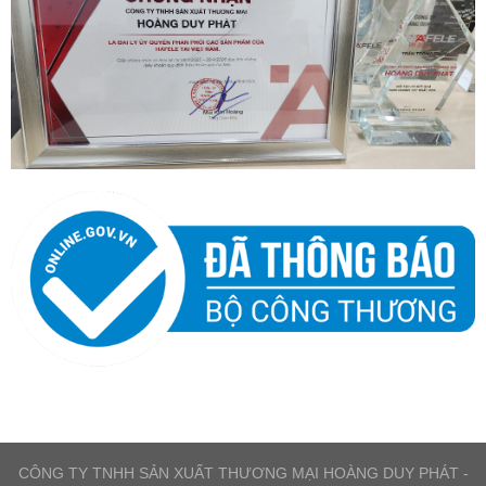
CÔNG TY TNHH SẢN XUẤT THƯƠNG MẠI HOÀNG DUY PHÁT -