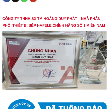
CÔNG TY TNHH SX TM HOÀNG DUY PHÁT – NHÀ PHÂN
PHỐI THIẾT BỊ BẾP HAFELE CHÍNH HÃNG SỐ 1 MIỀN NAM