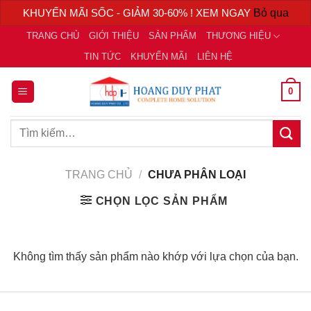
KHUYẾN MÃI SỐC - GIẢM 30-60% ! XEM NGAY
Bỏ qua
Chuyển
TRANG CHỦ
GIỚI THIỆU
SẢN PHẨM
THƯƠNG HIỆU
đến
TIN TỨC
KHUYẾN MÃI
LIÊN HỆ
nội
dung
0
Tìm
kiếm:
TRANG CHỦ
/
CHƯA PHÂN LOẠI
CHỌN LỌC SẢN PHẨM
Không tìm thấy sản phẩm nào khớp với lựa chọn của bạn.